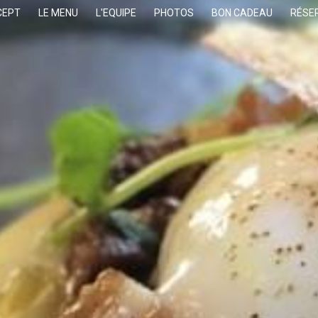
CEPT
LE MENU
L'EQUIPE
PHOTOS
BON CADEAU
RÉSE